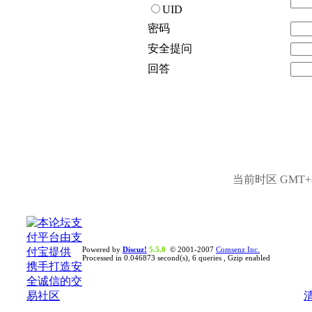
UID
密码
安全提问
回答
当前时区 GMT+8,
Powered by
Discuz!
5.5.0
© 2001-2007
Comsenz Inc.
Processed in 0.046873 second(s), 6 queries , Gzip enabled
清