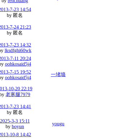
by
renchuang
2013-7-23 14:54
by 匿名
2013-7-24 21:23
by 匿名
2013-7-23 14:32
by
lksdfghi60wk
2013-7-11 20:24
by
oohkosaid5j4
2013-7-15 19:52
一堵墙
by
oohkosaid5j4
013-10-20 22:19
by
老寒腿7979
2013-7-23 14:41
by 匿名
2025-3-3 15:11
yougu
by
boyun
2013-10-8 14:42