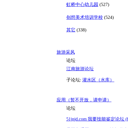
虹桥中心幼儿园
(527)
创想美术培训学校
(524)
其它
(338)
旅游采风
论坛
江南旅游论坛
子论坛:
灌水区（水库）
应用（暂不开放，请申请）
论坛
51jnjd.com 我要技能鉴定论坛 (be