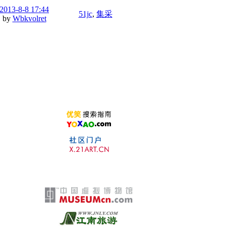
2013-8-8 17:44
51jc
,
集采
by
Wbkvolret