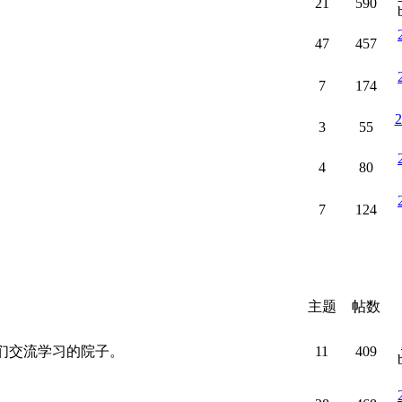
21
590
47
457
7
174
2
3
55
4
80
7
124
主题
帖数
--原创爱好者们交流学习的院子。
11
409