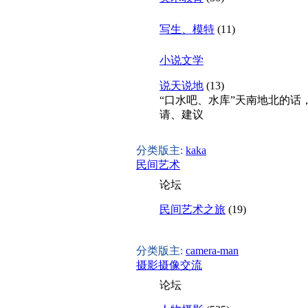
写生、模特
(11)
小说文学
说天说地
(13)
“口水吧、水库”天南地北的话，
请、建议
分类版主:
kaka
民间艺术
论坛
民间艺术之旅
(19)
分类版主:
camera-man
摄影摄像交流
论坛