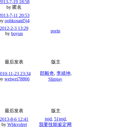
2013-7-19 18:58
by 匿名
2013-7-11 20:53
by
oohkosaid5j4
2012-2-3 13:29
porin
by
boyun
最后发表
版主
郎毅奇
,
李靖坤
,
010-11-23 23:34
by
weiwei78866
Slimjay
最后发表
版主
jnjd
,
51jnjd
,
2013-8-6 12:41
by
Wbkvolret
我要技能鉴定网