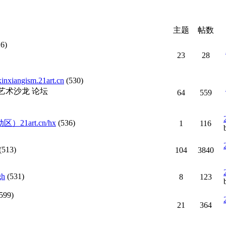
主题
帖数
26)
23
28
xiangism.21art.cn
(530)
艺术沙龙 论坛
64
559
1art.cn/hx
(536)
1
116
(513)
104
3840
h
(531)
8
123
599)
21
364