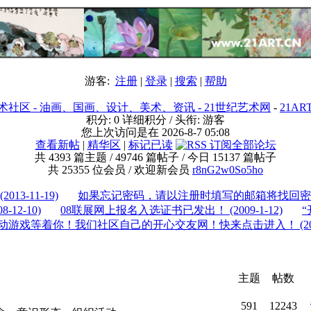
游客:
注册
|
登录
|
搜索
|
帮助
P - 艺术社区 - 油画、国画、设计、美术、资讯 - 21世纪艺术网
-
21AR
积分:
0
详细积分
/ 头衔:
游客
您上次访问是在
2026-8-7 05:08
查看新帖
|
精华区
|
标记已读
共
4393
篇主题 /
49746
篇帖子 / 今日
15137
篇帖子
共
25355
位会员 / 欢迎新会员
r8nG2w0So5ho
(2013-11-19)
如果忘记密码，请以注册时填写的邮箱将找回密
08-12-10)
08联展网上报名入选证书已发出！
(2009-1-12)
动游戏等着你！我们社区自己的开心交友网！快来点击进入！
(2
主题
帖数
591
12243