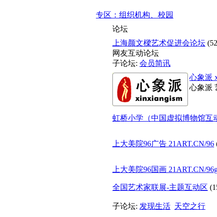
专区：组织机构、校园
论坛
上海颜文樑艺术促进会论坛
(5
网友互动论坛
子论坛:
会员简讯
心象派 xin
心象派 
虹桥小学（中国虚拟博物馆互动区）2
上大美院96广告 21ART.CN/96
上大美院96国画 21ART.CN/96g
全国艺术家联展-主题互动区
(1
子论坛:
发现生活
天空之行