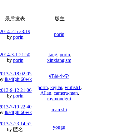
最后发表
版主
2014-2-5 23:19
porin
by
porin
2014-3-1 21:50
fang
,
porin
,
by
porin
xinxiangism
2013-7-18 02:05
虹桥小学
by
lksdfghi60wk
porin
,
kejilai
,
wufish1
,
2013-9-12 21:06
Allan
,
camera-man
,
by
porin
raymondgui
2013-7-19 22:40
marcshi
by
lksdfghi60wk
2013-7-23 14:52
yougu
by 匿名