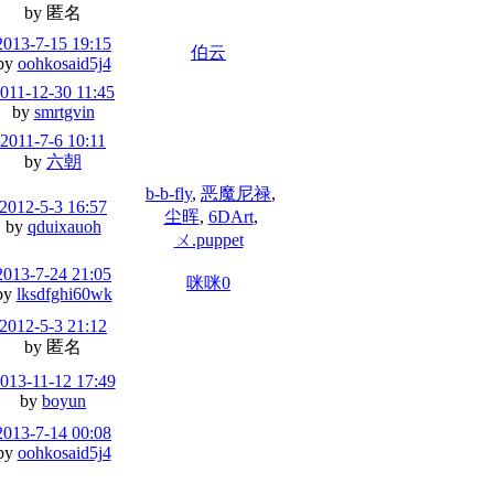
by 匿名
2013-7-15 19:15
伯云
by
oohkosaid5j4
011-12-30 11:45
by
smrtgvin
2011-7-6 10:11
by
六朝
b-b-fly
,
恶魔尼禄
,
2012-5-3 16:57
尘晖
,
6DArt
,
by
qduixauoh
ㄨ.puppet
2013-7-24 21:05
咪咪0
by
lksdfghi60wk
2012-5-3 21:12
by 匿名
013-11-12 17:49
by
boyun
2013-7-14 00:08
by
oohkosaid5j4