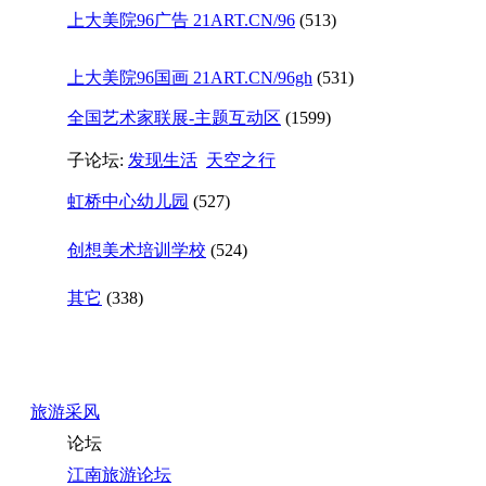
上大美院96广告 21ART.CN/96
(513)
上大美院96国画 21ART.CN/96gh
(531)
全国艺术家联展-主题互动区
(1599)
子论坛:
发现生活
天空之行
虹桥中心幼儿园
(527)
创想美术培训学校
(524)
其它
(338)
旅游采风
论坛
江南旅游论坛