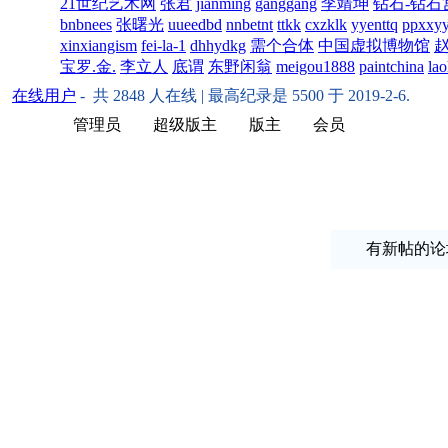
21世纪艺术网
张君
jianming
ganggang
李靖坤
钻石-钻石
bnbnees
张曙光
uueedbd
nnbetnt
ttkk
cxzklk
yyenttq
ppxxy
xinxiangism
fei-la-1
dhhydkg
需个合体
中国虚拟博物馆
宝罗.金.
李立人
底谓
东野闲翁
meigou1888
paintchina
la
在线用户
- 共
2848
人在线 | 最高纪录是
5500
于
2019-2-6
.
管理员
超级版主
版主
会员
有新帖