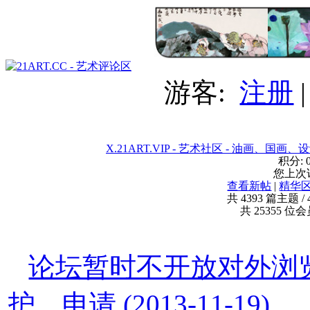
游客:
注册
X.21ART.VIP - 艺术社区 - 油画、国
积分:
您上次
查看新帖
|
精华
共
4393
篇主题 /
共
25355
位会员
论坛暂时不开放对外浏
护。申请
(2013-11-19)