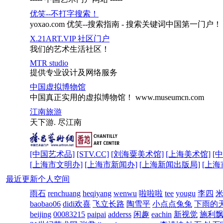
优笑--不打字搜索！
yoxao.com 优笑--搜索指南 - 搜索关键词中国第一门户！
X.21ART.VIP 社区门户
我们的艺术生活社区！
MTR studio
提供专业设计及网络服务
中国虚拟博物馆
中国真正实用的虚拟博物馆！ www.museumcn.com
江南旅游
天下游. 尽江南
[中国艺术品]
[STV.CC]
[刘海粟美术馆]
[上海美术馆]
[
[上海市文明办]
[上海市新闻办]
[上海新闻出版局]
[上海
最近更新个人空间
雨石
renchuang
heqiyang
wenwu
啦啦啦
tee
yougu
李四
baobao06
didi欢喜
飞立长路
陶雪平
小点点兔兔
下雨的
beijing
00083215
paipai
adderss
闲趣
eachin
新视觉
施利