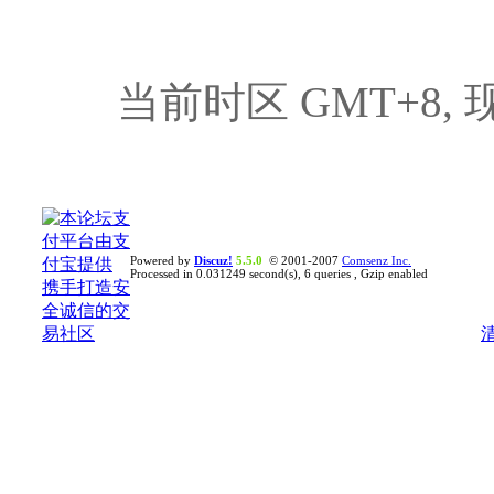
当前时区 GMT+8, 现在
Powered by
Discuz!
5.5.0
© 2001-2007
Comsenz Inc.
Processed in 0.031249 second(s), 6 queries , Gzip enabled
清